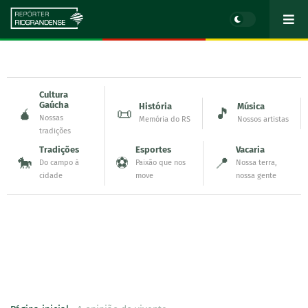
Cultura
Gaúcha
História
Música
🧉
📜
🎵
Nossas
Memória do RS
Nossos artistas
tradições
Tradições
Esportes
Vacaria
🐎
⚽
📍
Do campo à
Paixão que nos
Nossa terra,
cidade
move
nossa gente