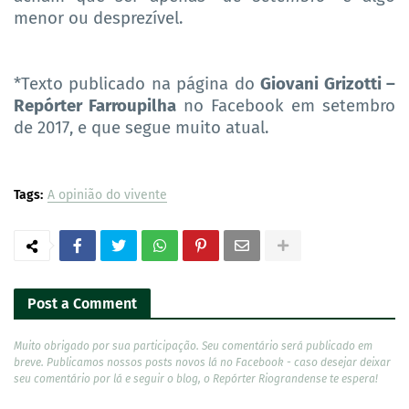
menor ou desprezível.
*Texto publicado na página do
Giovani Grizotti –
Repórter Farroupilha
no Facebook em setembro
de 2017, e que segue muito atual.
Tags:
A opinião do vivente
Post a Comment
Muito obrigado por sua participação. Seu comentário será publicado em
breve. Publicamos nossos posts novos lá no Facebook - caso desejar deixar
seu comentário por lá e seguir o blog, o Repórter Riograndense te espera!