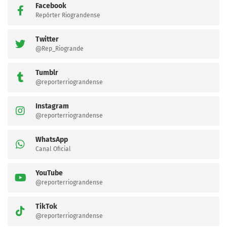
Facebook
Repórter Riograndense
Twitter
@Rep_Riogrande
Tumblr
@reporterriograndense
Instagram
@reporterriograndense
WhatsApp
Canal Oficial
YouTube
@reporterriograndense
TikTok
@reporterriograndense