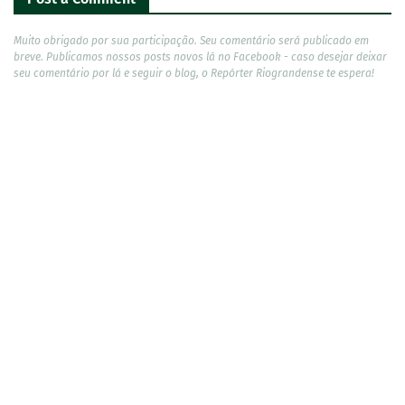
Muito obrigado por sua participação. Seu comentário será publicado em
breve. Publicamos nossos posts novos lá no Facebook - caso desejar deixar
seu comentário por lá e seguir o blog, o Repórter Riograndense te espera!