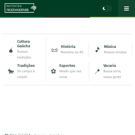
Cultura
Gaúcha
História
Música
🧉
📜
🎵
Nossas
Memória do RS
Nossos artistas
tradições
Tradições
Esportes
Vacaria
🐎
⚽
📍
Do campo à
Paixão que nos
Nossa terra,
cidade
move
nossa gente