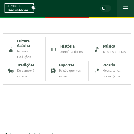
Cultura
Gaúcha
História
Música
🧉
📜
🎵
Nossas
Memória do RS
Nossos artistas
tradições
Tradições
Esportes
Vacaria
🐎
⚽
📍
Do campo à
Paixão que nos
Nossa terra,
cidade
move
nossa gente