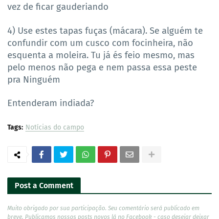
vez de ficar gauderiando
4) Use estes tapas fuças (mácara). Se alguém te
confundir com um cusco com focinheira, não
esquenta a moleira. Tu já és feio mesmo, mas
pelo menos não pega e nem passa essa peste
pra Ninguém
Entenderam indiada?
Tags:
Notícias do campo
Post a Comment
Muito obrigado por sua participação. Seu comentário será publicado em
breve. Publicamos nossos posts novos lá no Facebook - caso desejar deixar