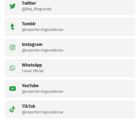
Twitter
@Rep_Riogrande
Tumblr
@reporterriograndense
Instagram
@reporterriograndense
WhatsApp
Canal Oficial
YouTube
@reporterriograndense
TikTok
@reporterriograndense