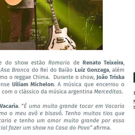
rte do show estão
Romaria
de
Renato Teixeira
,
e
Asa Branca
do Rei do Baião
Luiz Gonzaga
, além
como o reggae Chima. Durante o show,
João Triska
iense
Uiliam Michelon
. A música que encerrou o
com o clássico da música argentina
Merceditas
.
Vacaria
. “
É uma muito grande tocar em Vacaria
omo o meu avô e bisavô. Tenho muitos tios que
acaria e tenho um amor muito grande por essa
ial fazer um show na Casa do Povo”
afirma.