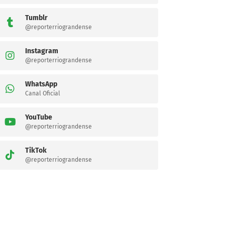
Tumblr
@reporterriograndense
Instagram
@reporterriograndense
WhatsApp
Canal Oficial
YouTube
@reporterriograndense
TikTok
@reporterriograndense