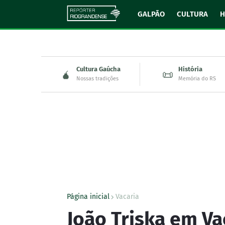
GALPÃO
CULTURA
H
Cultura Gaúcha
História
🧉
📜
Nossas tradições
Memória do RS
Página inicial
Vacaria
João Triska em Va