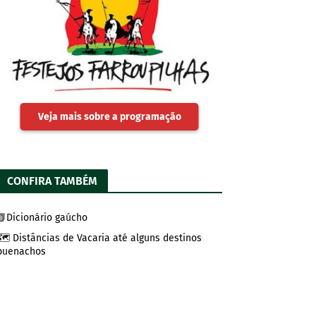
Veja mais sobre a programação
CONFIRA TAMBÉM
📗Dicionário gaúcho
🗺️ Distâncias de Vacaria até alguns destinos
buenachos