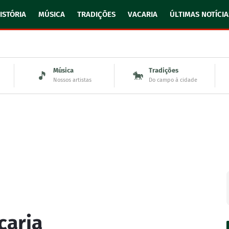
ISTÓRIA
MÚSICA
TRADIÇÕES
VACARIA
ÚLTIMAS NOTÍCIA
Música
Tradições
🎵
🐎
Nossos artistas
Do campo à cidade
caria