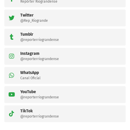
Repórter Riograndense
Twitter
@Rep_Riogrande
Tumblr
@reporterriograndense
Instagram
@reporterriograndense
WhatsApp
Canal Oficial
YouTube
@reporterriograndense
TikTok
@reporterriograndense