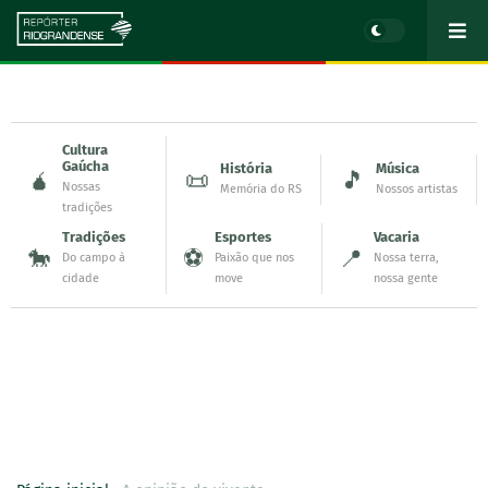
Cultura
Gaúcha
História
Música
🧉
📜
🎵
Nossas
Memória do RS
Nossos artistas
tradições
Tradições
Esportes
Vacaria
🐎
⚽
📍
Do campo à
Paixão que nos
Nossa terra,
cidade
move
nossa gente