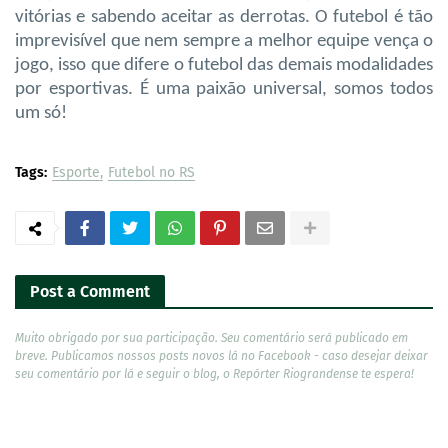
vitórias e sabendo aceitar as derrotas. O futebol é tão
imprevisível que nem sempre a melhor equipe vença o
jogo, isso que difere o futebol das demais modalidades
por esportivas. É uma paixão universal, somos todos
um só!
Tags:
Esporte
Futebol no RS
Post a Comment
Muito obrigado por sua participação. Seu comentário será publicado em
breve. Publicamos nossos posts novos lá no Facebook - caso desejar deixar
seu comentário por lá e seguir o blog, o Repórter Riograndense te espera!