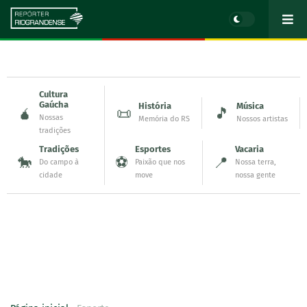
Cultura
Gaúcha
História
Música
🧉
📜
🎵
Nossas
Memória do RS
Nossos artistas
tradições
Tradições
Esportes
Vacaria
🐎
⚽
📍
Do campo à
Paixão que nos
Nossa terra,
cidade
move
nossa gente