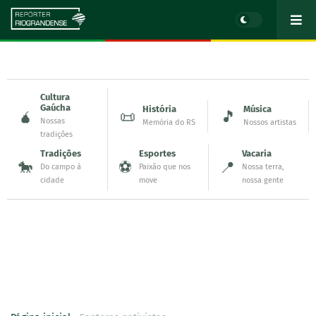
Cultura
Gaúcha
História
Música
🧉
📜
🎵
Nossas
Memória do RS
Nossos artistas
tradições
Tradições
Esportes
Vacaria
🐎
⚽
📍
Do campo à
Paixão que nos
Nossa terra,
cidade
move
nossa gente