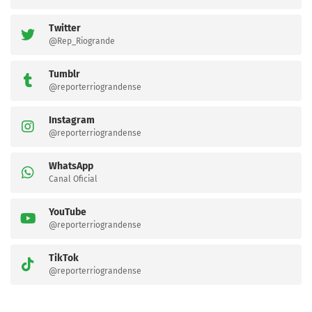
Twitter
@Rep_Riogrande
Tumblr
@reporterriograndense
Instagram
@reporterriograndense
WhatsApp
Canal Oficial
YouTube
@reporterriograndense
TikTok
@reporterriograndense