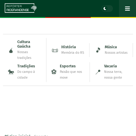
Cultura
Gaúcha
História
Música
🧉
📜
🎵
Nossas
Memória do RS
Nossos artistas
tradições
Tradições
Esportes
Vacaria
🐎
⚽
📍
Do campo à
Paixão que nos
Nossa terra,
cidade
move
nossa gente