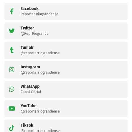
Facebook
Repórter Riograndense
Twitter
@Rep_Riogrande
Tumblr
@reporterriograndense
Instagram
@reporterriograndense
WhatsApp
Canal Oficial
YouTube
@reporterriograndense
TikTok
@reporterriograndense