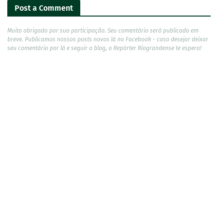
Post a Comment
Muito obrigado por sua participação. Seu comentário será publicado em
breve. Publicamos nossos posts novos lá no Facebook - caso desejar deixar
seu comentário por lá e seguir o blog, o Repórter Riograndense te espera!