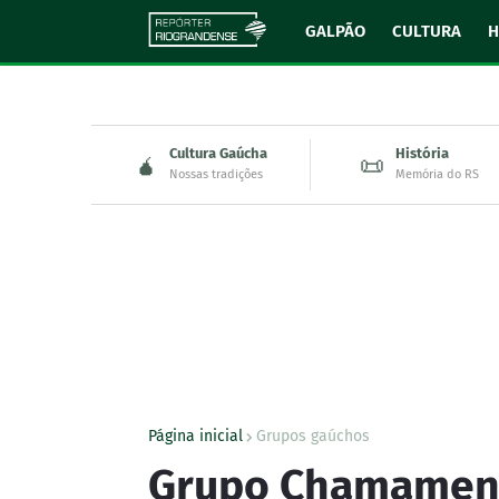
GALPÃO
CULTURA
H
Cultura Gaúcha
História
🧉
📜
Nossas tradições
Memória do RS
Página inicial
Grupos gaúchos
Grupo Chamamen