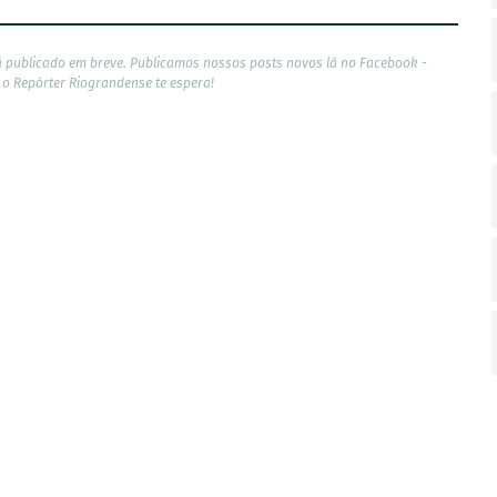
á publicado em breve. Publicamos nossos posts novos lá no Facebook -
, o Repórter Riograndense te espera!