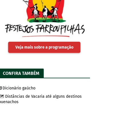
Veja mais sobre a programação
CONFIRA TAMBÉM
📗Dicionário gaúcho
🗺️ Distâncias de Vacaria até alguns destinos
buenachos