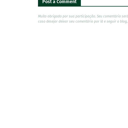
Post a Comment
Muito obrigado por sua participação. Seu comentário ser
caso desejar deixar seu comentário por lá e seguir o blog