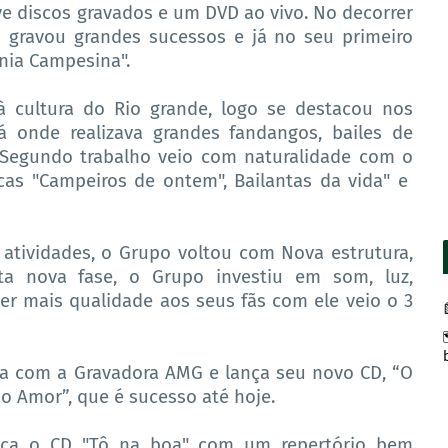
ve discos gravados e um DVD ao vivo. No decorrer
gravou grandes sucessos e já no seu primeiro
nia Campesina".
à cultura do Rio grande, logo se destacou nos
á onde realizava grandes fandangos, bailes de
Segundo trabalho veio com naturalidade com o
as "Campeiros de ontem", Bailantas da vida" e
tividades, o Grupo voltou com Nova estrutura,
ta nova fase, o Grupo investiu em som, luz,
zer mais qualidade aos seus fãs com ele veio o 3
 com a Gravadora AMG e lança seu novo CD, “O
 Amor”, que é sucesso até hoje.
ça o CD "Tô na boa" com um repertório bem