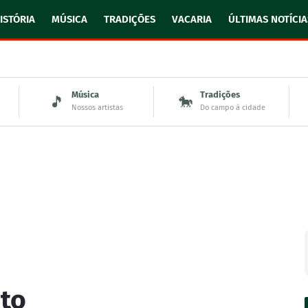
ISTÓRIA
MÚSICA
TRADIÇÕES
VACARIA
ÚLTIMAS NOTÍCIA
Música
Tradições
🎵
🐎
Nossos artistas
Do campo à cidade
to