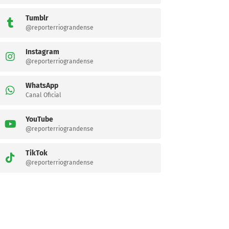
Tumblr
@reporterriograndense
Instagram
@reporterriograndense
WhatsApp
Canal Oficial
YouTube
@reporterriograndense
TikTok
@reporterriograndense