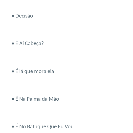
• Decisão
• E Ai Cabeça?
• É lá que mora ela
• É Na Palma da Mão
• É No Batuque Que Eu Vou