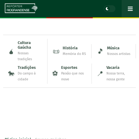
Cultura
Gaúcha
História
Música
🧉
📜
🎵
Nossas
Memória do RS
Nossos artistas
tradições
Tradições
Esportes
Vacaria
🐎
⚽
📍
Do campo à
Paixão que nos
Nossa terra,
cidade
move
nossa gente