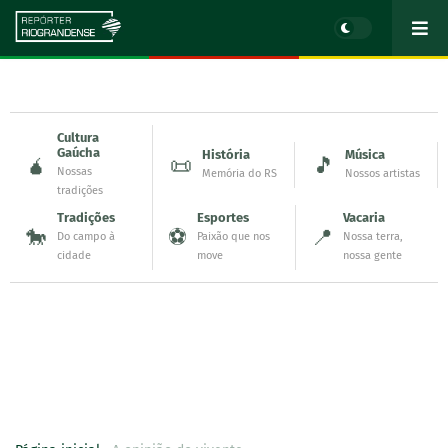
Cultura
Gaúcha
História
Música
🧉
📜
🎵
Nossas
Memória do RS
Nossos artistas
tradições
Tradições
Esportes
Vacaria
🐎
⚽
📍
Do campo à
Paixão que nos
Nossa terra,
cidade
move
nossa gente