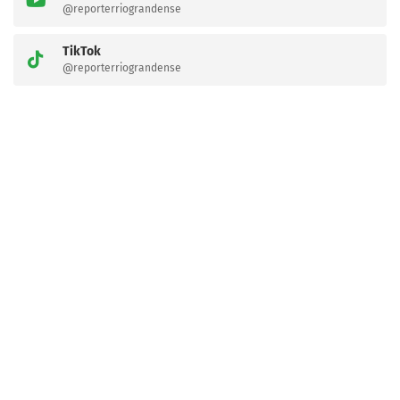
@reporterriograndense
TikTok
@reporterriograndense