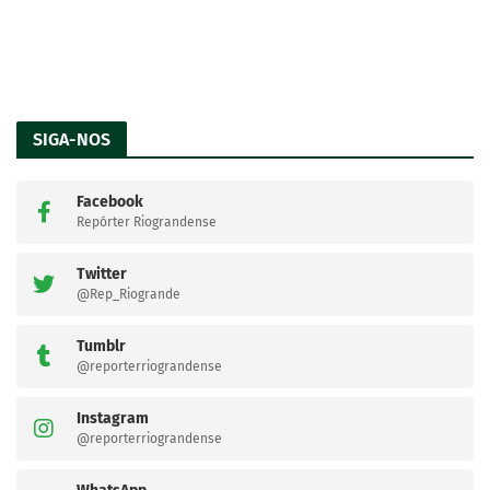
SIGA-NOS
Facebook
Repórter Riograndense
Twitter
@Rep_Riogrande
Tumblr
@reporterriograndense
Instagram
@reporterriograndense