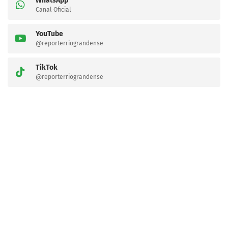
WhatsApp
Canal Oficial
YouTube
@reporterriograndense
TikTok
@reporterriograndense