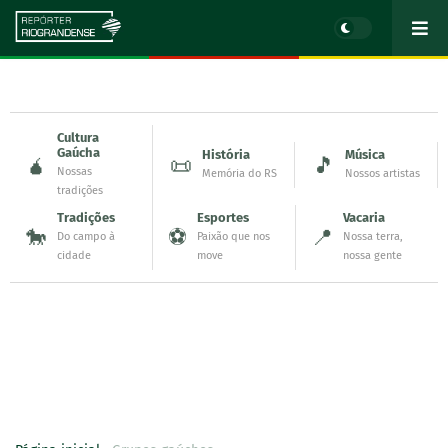
Cultura
Gaúcha
História
Música
🧉
📜
🎵
Nossas
Memória do RS
Nossos artistas
tradições
Tradições
Esportes
Vacaria
🐎
⚽
📍
Do campo à
Paixão que nos
Nossa terra,
cidade
move
nossa gente