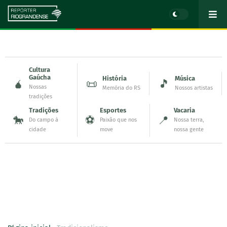
Cultura
Gaúcha
História
Música
🧉
📜
🎵
Nossas
Memória do RS
Nossos artistas
tradições
Tradições
Esportes
Vacaria
🐎
⚽
📍
Do campo à
Paixão que nos
Nossa terra,
cidade
move
nossa gente