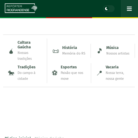
Cultura
Gaúcha
História
Música
🧉
📜
🎵
Nossas
Memória do RS
Nossos artistas
tradições
Tradições
Esportes
Vacaria
🐎
⚽
📍
Do campo à
Paixão que nos
Nossa terra,
cidade
move
nossa gente