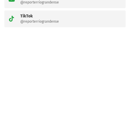
@reporterriograndense
TikTok
@reporterriograndense