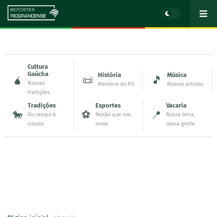
Cultura
Gaúcha
História
Música
🧉
📜
🎵
Nossas
Memória do RS
Nossos artistas
tradições
Tradições
Esportes
Vacaria
🐎
⚽
📍
Do campo à
Paixão que nos
Nossa terra,
cidade
move
nossa gente