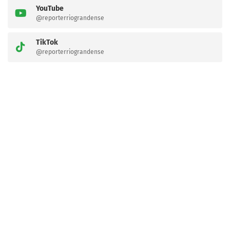
YouTube
@reporterriograndense
TikTok
@reporterriograndense