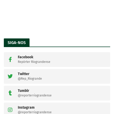
SIGA-NOS
Facebook
Repórter Riograndense
Twitter
@Rep_Riogrande
Tumblr
@reporterriograndense
Instagram
@reporterriograndense