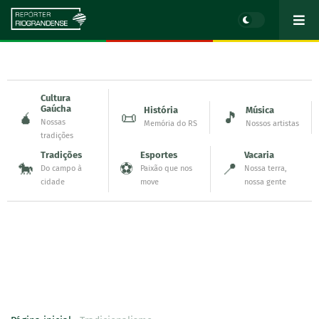
Cultura
Gaúcha
História
Música
🧉
📜
🎵
Nossas
Memória do RS
Nossos artistas
tradições
Tradições
Esportes
Vacaria
🐎
⚽
📍
Do campo à
Paixão que nos
Nossa terra,
cidade
move
nossa gente