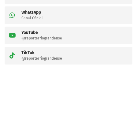
WhatsApp
Canal Oficial
YouTube
@reporterriograndense
TikTok
@reporterriograndense