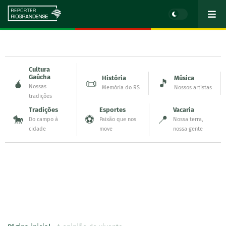
Cultura
Gaúcha
História
Música
🧉
📜
🎵
Nossas
Memória do RS
Nossos artistas
tradições
Tradições
Esportes
Vacaria
🐎
⚽
📍
Do campo à
Paixão que nos
Nossa terra,
cidade
move
nossa gente