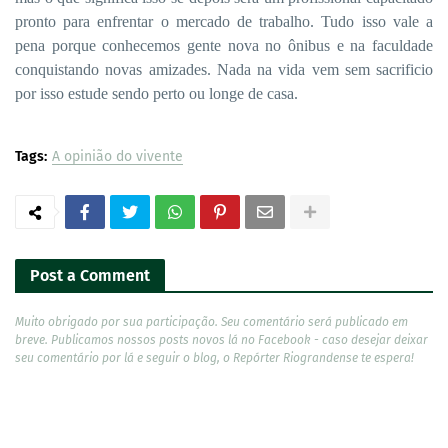
pronto para enfrentar o mercado de trabalho. Tudo isso vale a
pena porque conhecemos gente nova no ônibus e na faculdade
conquistando novas amizades. Nada na vida vem sem sacrificio
por isso estude sendo perto ou longe de casa.
Tags:
A opinião do vivente
Post a Comment
Muito obrigado por sua participação. Seu comentário será publicado em
breve. Publicamos nossos posts novos lá no Facebook - caso desejar deixar
seu comentário por lá e seguir o blog, o Repórter Riograndense te espera!