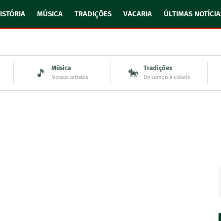
ISTÓRIA
MÚSICA
TRADIÇÕES
VACARIA
ÚLTIMAS NOTÍCIA
Música
Tradições
🎵
🐎
Nossos artistas
Do campo à cidade