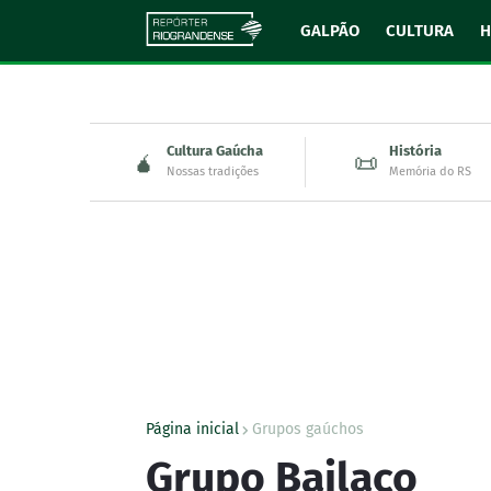
GALPÃO
CULTURA
H
Cultura Gaúcha
História
🧉
📜
Nossas tradições
Memória do RS
Página inicial
Grupos gaúchos
Grupo Bailaço