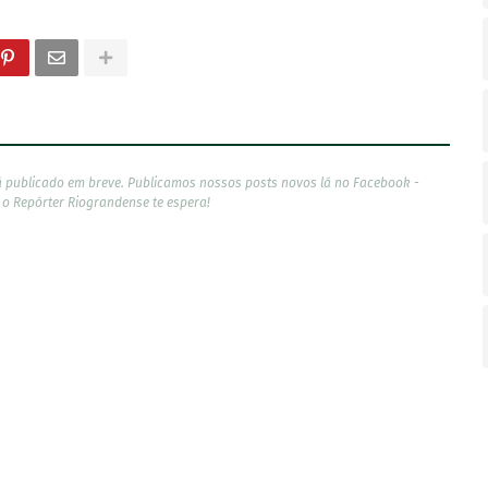
á publicado em breve. Publicamos nossos posts novos lá no Facebook -
, o Repórter Riograndense te espera!