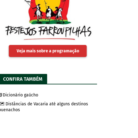
Veja mais sobre a programação
CONFIRA TAMBÉM
📗Dicionário gaúcho
🗺️ Distâncias de Vacaria até alguns destinos
buenachos