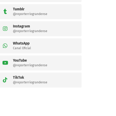
Tumblr
@reporterriograndense
Instagram
@reporterriograndense
WhatsApp
Canal Oficial
YouTube
@reporterriograndense
TikTok
@reporterriograndense