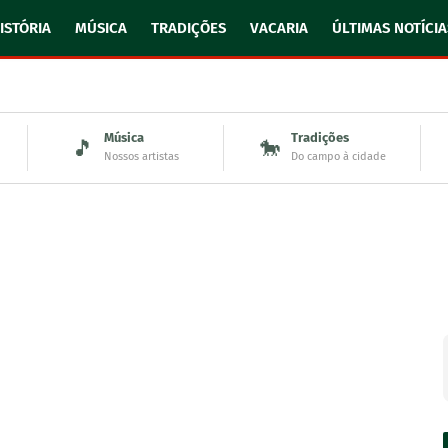
ISTÓRIA
MÚSICA
TRADIÇÕES
VACARIA
ÚLTIMAS NOTÍCIA
Música
Tradições
🎵
🐎
Nossos artistas
Do campo à cidade