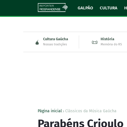
GALPÃO
CULTURA
H
Cultura Gaúcha
História
🧉
📜
Nossas tradições
Memória do RS
Página inicial
Clássicos da Música Gaúcha
Parabéns Crioulo