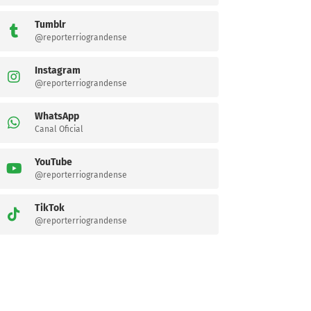
Tumblr
@reporterriograndense
Instagram
@reporterriograndense
WhatsApp
Canal Oficial
YouTube
@reporterriograndense
TikTok
@reporterriograndense