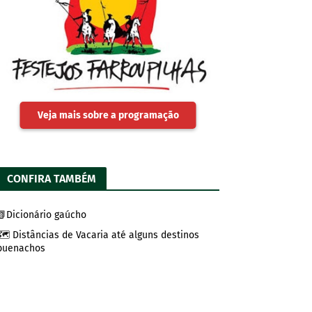
Veja mais sobre a programação
CONFIRA TAMBÉM
📗Dicionário gaúcho
🗺️ Distâncias de Vacaria até alguns destinos
buenachos