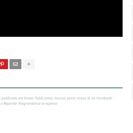
á publicado em breve. Publicamos nossos posts novos lá no Facebook -
, o Repórter Riograndense te espera!