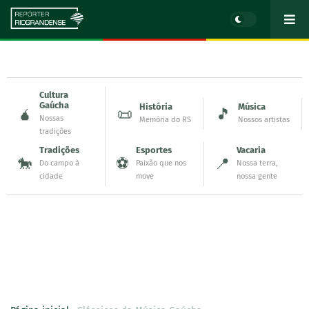
Cultura
Gaúcha
História
Música
🧉
📜
🎵
Nossas
Memória do RS
Nossos artistas
tradições
Tradições
Esportes
Vacaria
🐎
⚽
📍
Do campo à
Paixão que nos
Nossa terra,
cidade
move
nossa gente