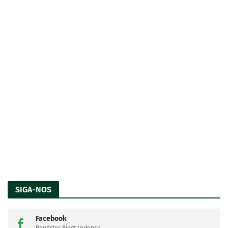
SIGA-NOS
Facebook
Repórter Riograndense