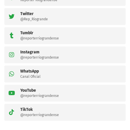
Twitter
@Rep_Riogrande
Tumblr
@reporterriograndense
Instagram
@reporterriograndense
WhatsApp
Canal Oficial
YouTube
@reporterriograndense
TikTok
@reporterriograndense