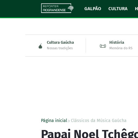
GALPÃO
CULTURA
H
Cultura Gaúcha
História
🧉
📜
Nossas tradições
Memória do RS
Página inicial
Clássicos da Música Gaúcha
Papai Noel Tchêg