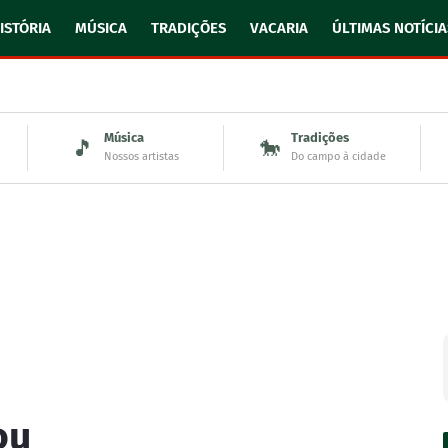
ISTÓRIA
MÚSICA
TRADIÇÕES
VACARIA
ÚLTIMAS NOTÍCIA
Música
Tradições
🎵
🐎
Nossos artistas
Do campo à cidade
ou