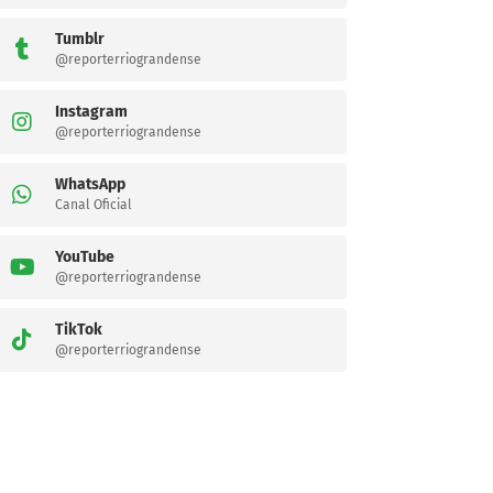
Tumblr
@reporterriograndense
Instagram
@reporterriograndense
WhatsApp
Canal Oficial
YouTube
@reporterriograndense
TikTok
@reporterriograndense