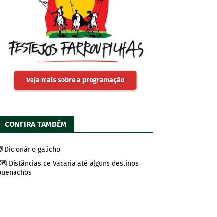
Veja mais sobre a programação
CONFIRA TAMBÉM
📗Dicionário gaúcho
🗺️ Distâncias de Vacaria até alguns destinos
buenachos