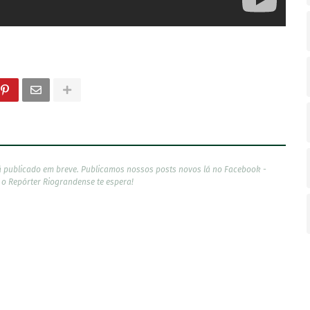
á publicado em breve. Publicamos nossos posts novos lá no Facebook -
, o Repórter Riograndense te espera!