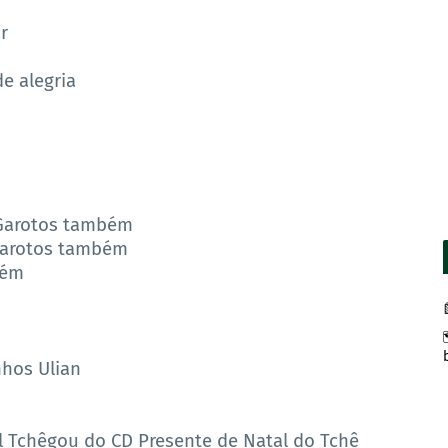
r
e alegria
ê Garotos também
 Garotos também
uém
nhos Ulian
l Tchêgou do CD Presente de Natal do Tchê