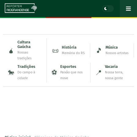
Cultura
Gaúcha
História
Música
🧉
📜
🎵
Nossas
Memória do RS
Nossos artistas
tradições
Tradições
Esportes
Vacaria
🐎
⚽
📍
Do campo à
Paixão que nos
Nossa terra,
cidade
move
nossa gente