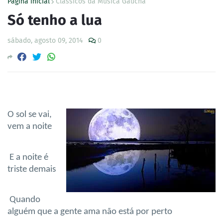
Página inicial
Clássicos da Música Gaúcha
Só tenho a lua
sábado, agosto 09, 2014
0
O sol se vai,
vem a noite
E a noite é
triste demais
Quando
alguém que a gente ama não está por perto