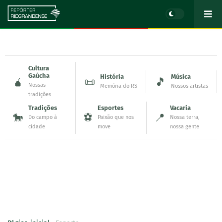
Cultura
Gaúcha
História
Música
🧉
📜
🎵
Nossas
Memória do RS
Nossos artistas
tradições
Tradições
Esportes
Vacaria
🐎
⚽
📍
Do campo à
Paixão que nos
Nossa terra,
cidade
move
nossa gente