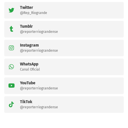
Twitter
@Rep_Riogrande
Tumblr
@reporterriograndense
Instagram
@reporterriograndense
WhatsApp
Canal Oficial
YouTube
@reporterriograndense
TikTok
@reporterriograndense