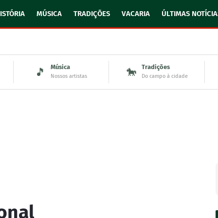
ISTÓRIA
MÚSICA
TRADIÇÕES
VACARIA
ÚLTIMAS NOTÍCIA
Música
Tradições
🎵
🐎
Nossos artistas
Do campo à cidade
onal