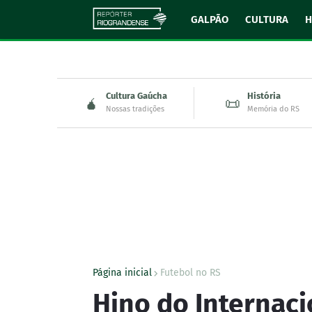
GALPÃO
CULTURA
H
Cultura Gaúcha
História
🧉
📜
Nossas tradições
Memória do RS
Página inicial
Futebol no RS
Hino do Internaci