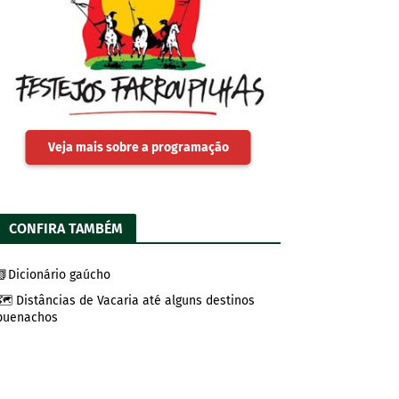
Veja mais sobre a programação
CONFIRA TAMBÉM
📗Dicionário gaúcho
🗺️ Distâncias de Vacaria até alguns destinos
buenachos