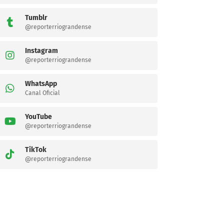
Tumblr
@reporterriograndense
Instagram
@reporterriograndense
WhatsApp
Canal Oficial
YouTube
@reporterriograndense
TikTok
@reporterriograndense